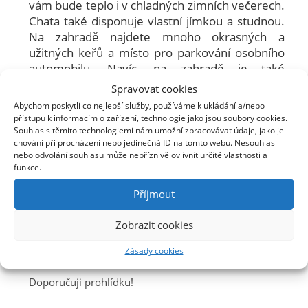
vám bude teplo i v chladných zimních večerech.
Chata také disponuje vlastní jímkou a studnou.
Na zahradě najdete mnoho okrasných a
užitných keřů a místo pro parkování osobního
automobilu. Navíc, na zahradě je také
samostatný zahradní domek, který může
Spravovat cookies
posloužit jako dodatečný úložný prostor, místo
Abychom poskytli co nejlepší služby, používáme k ukládání a/nebo
pro hosty nebo jen pro posezení s přáteli či
přístupu k informacím o zařízení, technologie jako jsou soubory cookies.
rodinou. Dále je tu také dílna, ktera potěší
Souhlas s těmito technologiemi nám umožní zpracovávat údaje, jako je
chování při procházení nebo jedinečná ID na tomto webu. Nesouhlas
všechny kutili a tvořivce. Tuto chatu si
nebo odvolání souhlasu může nepříznivě ovlivnit určité vlastnosti a
zamilujete!
funkce.
NENECHTE SE ODRADIT ŽELEZNIČNÍ TRATÍ V
Příjmout
BLÍZKOSTI CHATY, VLAK TU JEZDÍ POUZE PÁRKRÁT
Zobrazit cookies
DENNĚ A VZHLEDEM K JEJÍMU NEVYUŽITÍ SE DÁ V
BUDOUCNU OČEKÁVAT JEJÍ ÚPLNÉ ZRUŠENÍ.
Zásady cookies
Doporučuji prohlídku!