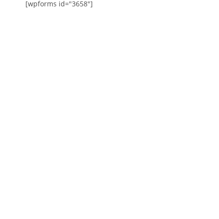
[wpforms id="3658"]