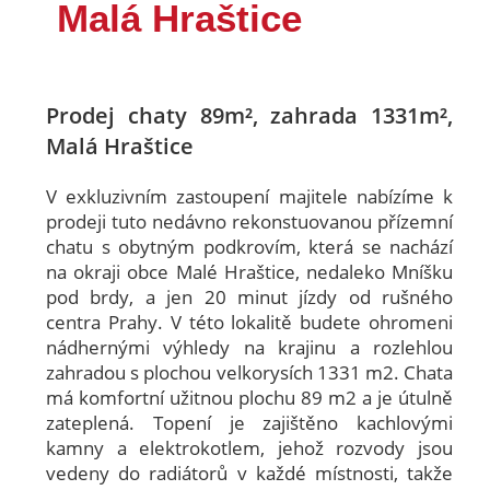
Malá Hraštice
Prodej chaty 89m², zahrada 1331m²,
Malá Hraštice
V exkluzivním zastoupení majitele nabízíme k
prodeji tuto nedávno rekonstuovanou přízemní
chatu s obytným podkrovím, která se nachází
na okraji obce Malé Hraštice, nedaleko Mníšku
pod brdy, a jen 20 minut jízdy od rušného
centra Prahy. V této lokalitě budete ohromeni
nádhernými výhledy na krajinu a rozlehlou
zahradou s plochou velkorysích 1331 m2. Chata
má komfortní užitnou plochu 89 m2 a je útulně
zateplená. Topení je zajištěno kachlovými
kamny a elektrokotlem, jehož rozvody jsou
vedeny do radiátorů v každé místnosti, takže