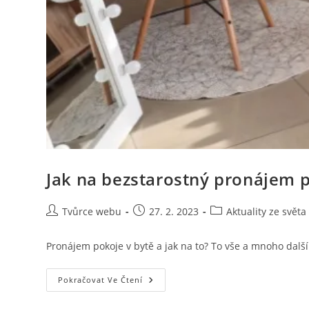
Jak na bezstarostný pronájem p
Autor
Příspěvek
Rubriky
Tvůrce webu
27. 2. 2023
Aktuality ze světa
příspěvku
byl
příspěvku
publikován
Pronájem pokoje v bytě a jak na to? To vše a mnoho další
Jak
Pokračovat Ve Čtení
Na
Bezstarostný
Pronájem