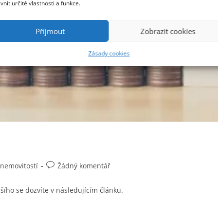
ivnit určité vlastnosti a funkce.
Příjmout
Zobrazit cookies
Zásady cookies
Komentáře
 nemovitostí
Žádný komentář
k
příspěvku
šího se dozvíte v následujícím článku.