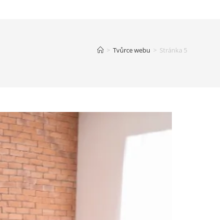
>
Tvůrce webu
>
Stránka 5