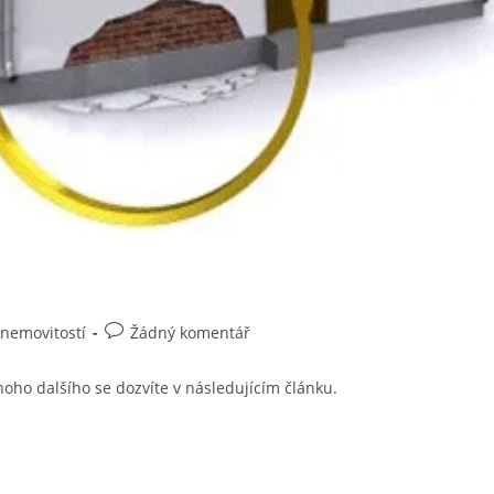
Komentáře
 nemovitostí
Žádný komentář
k
příspěvku
noho dalšího se dozvíte v následujícím článku.