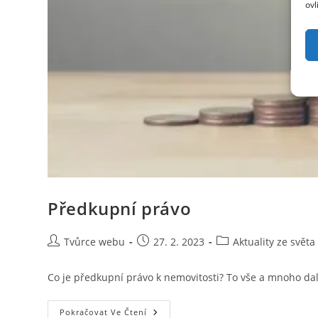
ovl
Předkupní právo
Autor
Příspěvek
Rubriky
Tvůrce webu
27. 2. 2023
Aktuality ze světa
příspěvku
byl
příspěvku
publikován
Co je předkupní právo k nemovitosti? To vše a mnoho dal
Předkupní
Pokračovat Ve Čtení