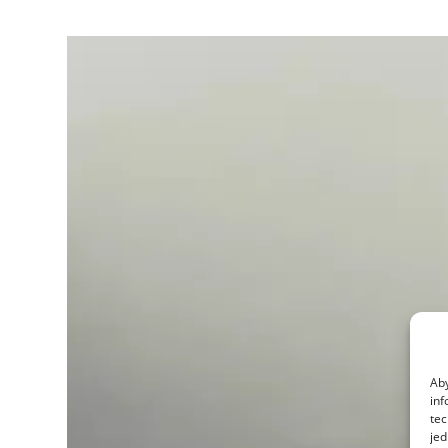
Pokoje
V
Bytě
Aby
inf
tec
jed