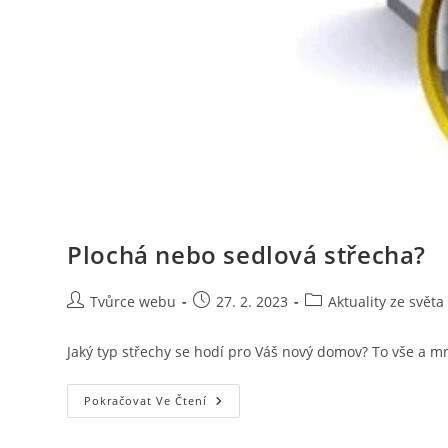
Plochá nebo sedlová střecha?
Autor
Příspěvek
Rubriky
Tvůrce webu
27. 2. 2023
Aktuality ze světa
příspěvku
byl
příspěvku
publikován
Jaký typ střechy se hodí pro Váš nový domov? To vše a m
Plochá
Pokračovat Ve Čtení
Nebo
Sedlová
Střecha?