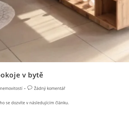
okoje v bytě
Komentáře
 nemovitostí
Žádný komentář
k
příspěvku
ho se dozvíte v následujícím článku.