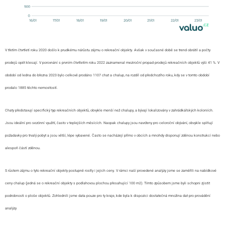
V třetím čtvrtletí roku 2020 došlo k prudkému nárůstu zájmu o rekreační objekty. Avšak v současné době se trend obrátil a počty
prodejů opět klesají. V porovnání s prvním čtvrtletím roku 2022 zaznamenal meziroční propad prodejů rekreačních objektů výši 41 %. V
období od ledna do března 2023 bylo celkově prodáno 1107 chat a chalup, na rozdíl od předchozího roku, kdy se v tomto období
prodalo 1885 těchto nemovitostí.
Chaty představují specifický typ rekreačních objektů, obvykle menší než chalupy, a bývají lokalizovány v zahrádkářských koloniích.
Jsou ideální pro sezónní využití, často v teplejších měsících. Naopak chalupy jsou navrženy pro celoroční obývání, obvykle splňují
požadavky pro trvalý pobyt a jsou větší, lépe vybavené. Často se nacházejí přímo v obcích a mnohdy disponují zděnou konstrukcí nebo
alespoň částí zděnou.
S růstem zájmu o tyto rekreační objekty postupně rostly i jejich ceny. V rámci naší provedené analýzy jsme se zaměřili na nabídkové
ceny chalup (jedná se o rekreační objekty s podlahovou plochou přesahující 100 m2). Tímto způsobem jsme byli schopni zjistit
podrobnosti o ploše objektů. Zohlednili jsme data pouze pro ty kraje, kde byla k dispozici dostatečná množina dat pro provádění
analýzy