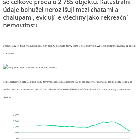
se celkově prodalo 2 785 objektů. Katastrální
údaje bohužel nerozlišují mezi chatami a
chalupami, evidují je všechny jako rekreační
nemovitosti.
Chceme, aby byl trend v nákupu rekreačních objektů okamžitě zřejmý. Proto jsme se uchýlili k výpočtu klouzavého průměru za období
12 měsíců.
Podle dostupných dat z Českého úřadu zeměměřického a katastrálního (ČÚZK) lze pozorovat kontinuální pokles počtu prodejů od
počátku roku 2016. Tento trend pokračoval i během sezóny, kdy každý následující rok přinesl nižší počet prodaných rekreačních
objektů.