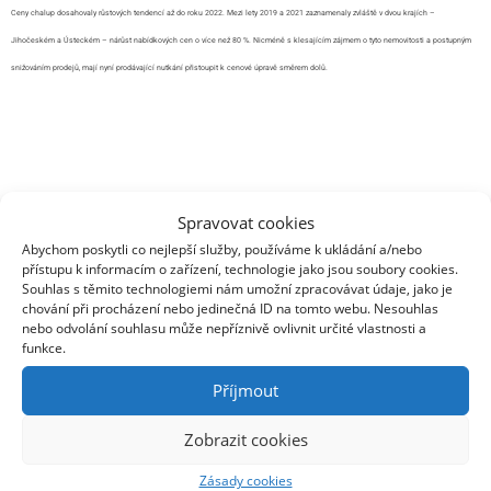
Ceny chalup dosahovaly růstových tendencí až do roku 2022. Mezi lety 2019 a 2021 zaznamenaly zvláště v dvou krajích –
Jihočeském a Ústeckém – nárůst nabídkových cen o více než 80 %. Nicméně s klesajícím zájmem o tyto nemovitosti a postupným
snižováním prodejů, mají nyní prodávající nutkání přistoupit k cenové úpravě směrem dolů.
Spravovat cookies
Abychom poskytli co nejlepší služby, používáme k ukládání a/nebo
přístupu k informacím o zařízení, technologie jako jsou soubory cookies.
NEVÁHEJTE MĚ KONTAKTOVAT
Souhlas s těmito technologiemi nám umožní zpracovávat údaje, jako je
chování při procházení nebo jedinečná ID na tomto webu. Nesouhlas
nebo odvolání souhlasu může nepříznivě ovlivnit určité vlastnosti a
KONTAKT
funkce.
Příjmout
Zobrazit cookies
Zásady cookies