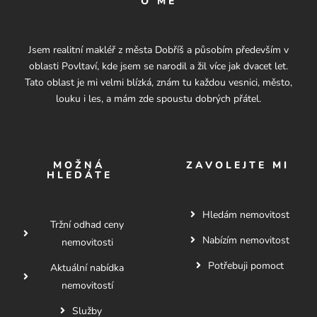
O MĚ
Jsem realitní makléř z města Dobříš a působím především v
oblasti Povltaví, kde jsem se narodil a žil více jak dvacet let.
Tato oblast je mi velmi blízká, znám tu každou vesnici, město,
louku i les, a mám zde spoustu dobrých přátel.
MOŽNÁ
ZAVOLEJTE MI
HLEDÁTE
Hledám nemovitost
Tržní odhad ceny
Nabízím nemovitost
nemovitosti
Potřebuji pomoct
Aktuální nabídka
nemovitostí
Služby