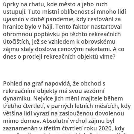
úprky na chatu, kde město a jeho ruch
ustupují. Tuto místní oblíbenost si mnoho lidí
ujasnilo v době pandemie, kdy cestování za
hranice bylo v háji. Tento faktor nastartoval
ohromnou poptávku po těchto rekreačních
útočištích, jež se vzhledem k obrovskému
zájmu staly doslova cenovými raketami. A co
dnes o prodeji rekreačních objektů víme?
Pohled na graf napovídá, že obchod s
rekreačními objekty má svou sezónní
dynamiku. Nejvíce jich mění majitele během
třetího čtvrtletí, v parných letních měsících, kdy
většina lidí vyrazí na zaslouženou dovolenou
mimo domov. Absolutní vrchol zájmu byl
zaznamenán v třetím čtvrtletí roku 2020, kdy