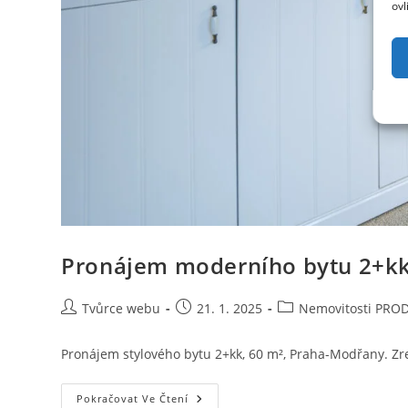
ovl
Pronájem moderního bytu 2+kk
Autor
Příspěvek
Rubriky
Tvůrce webu
21. 1. 2025
Nemovitosti PRO
příspěvku
byl
příspěvku
publikován
Pronájem stylového bytu 2+kk, 60 m², Praha-Modřany. Zrek
Pronájem
Pokračovat Ve Čtení