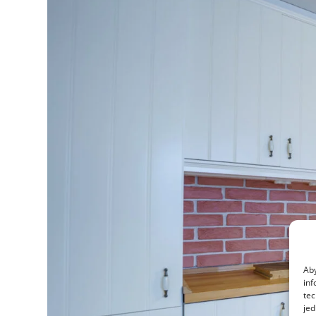
Aby
inf
tec
jed