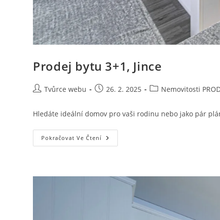
Prodej bytu 3+1, Jince
Autor
Příspěvek
Rubriky
Tvůrce webu
26. 2. 2025
Nemovitosti PRO
příspěvku
byl
příspěvku
publikován
Hledáte ideální domov pro vaši rodinu nebo jako pár plán
Prodej
Pokračovat Ve Čtení
Bytu
3+1,
Jince