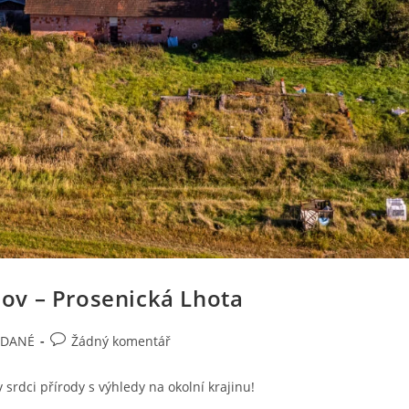
jov – Prosenická Lhota
Komentáře
ODANÉ
Žádný komentář
k
příspěvku
v srdci přírody s výhledy na okolní krajinu!