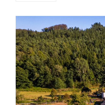
Moderního
Bytu
2+kk,
Praha
12