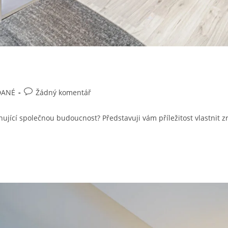
Komentáře
DANÉ
Žádný komentář
k
příspěvku
ující společnou budoucnost? Představuji vám příležitost vlastnit z