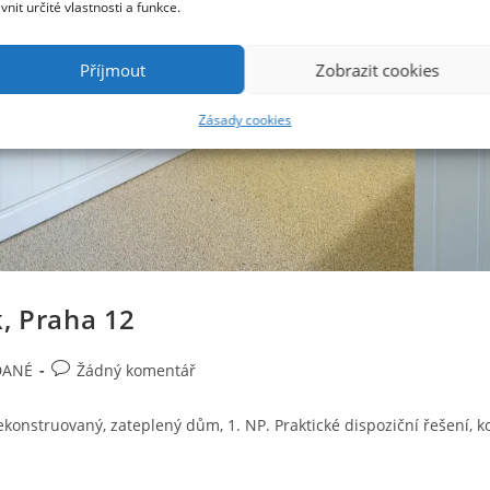
ivnit určité vlastnosti a funkce.
Příjmout
Zobrazit cookies
Zásady cookies
, Praha 12
Komentáře
DANÉ
Žádný komentář
k
příspěvku
onstruovaný, zateplený dům, 1. NP. Praktické dispoziční řešení, ko