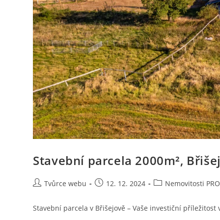
Stavební parcela 2000m², Břiše
Autor
Příspěvek
Rubriky
Tvůrce webu
12. 12. 2024
Nemovitosti PR
příspěvku
byl
příspěvku
publikován
Stavební parcela v Břišejově – Vaše investiční příležitost 